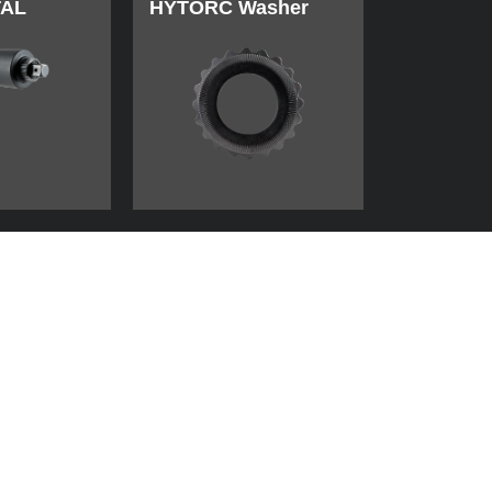
TAL
HYTORC Washer