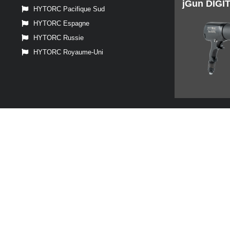
jGun DIGI
HYTORC Pacifique Sud
HYTORC Espagne
HYTORC Russie
HYTORC Royaume-Uni