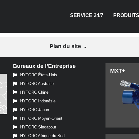
SERVICE 24/7
PRODUIT
Plan du site
Bureaux de l’Entreprise
HYDRAULI
PNEUMAT
ÉLECT
MAN
TE
MXT+
HYTORC États-Unis
HYTORC Australie
HYTORC Chine
HYTORC Indonésie
HYTORC Japon
HYTORC Moyen-Orient
HYTORC Singapour
HYTORC Afrique du Sud