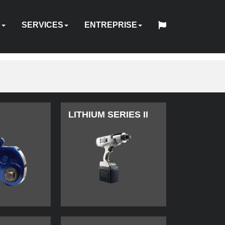
S
SERVICES
ENTREPRISE
中
日
QUE
IQUE
RIQUE
UEL
NDEURS
FIXATIONS
ACCESSOIRES
POMPES
LOCATION
QUI
English
Español
Français
Deutsch
国
LITHIUM SERIES II
RÉPARATION
CONCEPTION
QUALITÉ
本
D’ÉQUIPEMENT
REPRISE
HY-
SOMMES-
INDUSTRIES
SITES
WEBINAIRE
CARRIÈRES
CONTACT
人
&
SUR
LOGICIEL
FORMATION
HYTORC
-
D’OUTILS
CARE
NOUS
ÉTALONNAGE
MESURE
FR