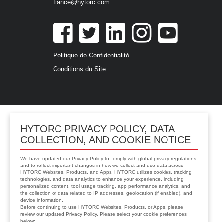
france@hytorc.com
Politique de Confidentialité
Conditions du Site
HYTORC PRIVACY POLICY, DATA
COLLECTION, AND COOKIE NOTICE
We have updated our Privacy Policy to comply with global privacy regulations
and to reflect important changes in how we collect and use data across
HYTORC Websites, Products, and Apps. HYTORC utilizes cookies, tracking
technologies, and data analytics to enhance your experience, including
personalized content, tool usage tracking, app performance analytics, and
the collection of data related to IP addresses, geolocation (if enabled), and
device information.
Before continuing to use HYTORC Websites, Products, or Apps, please
review our updated Privacy Policy. Please select your cookie preferences
below: