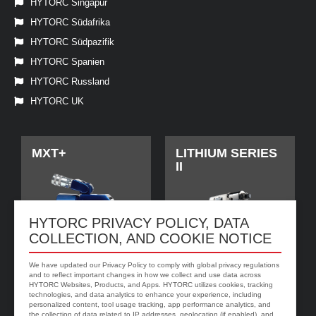
HYTORC Singapur
HYTORC Südafrika
HYTORC Südpazifik
HYTORC Spanien
HYTORC Russland
HYTORC UK
MXT+
LITHIUM SERIES
II
HYTORC PRIVACY POLICY, DATA
COLLECTION, AND COOKIE NOTICE
We have updated our Privacy Policy to comply with global privacy regulations
and to reflect important changes in how we collect and use data across
HYTORC Websites, Products, and Apps. HYTORC utilizes cookies, tracking
technologies, and data analytics to enhance your experience, including
personalized content, tool usage tracking, app performance analytics, and
jGun DIGITAL
HYTORC Washer
the collection of data related to IP addresses, geolocation (if enabled), and