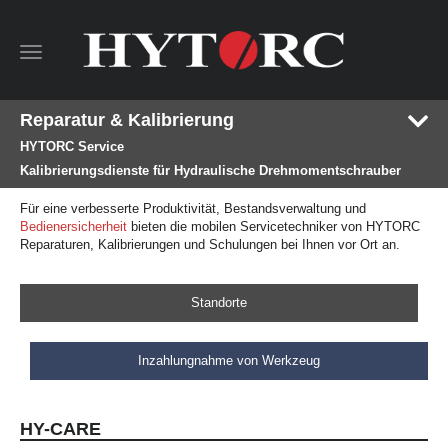
Toggle
navigation
Reparatur & Kalibrierung
HYTORC Service
Kalibrierungsdienste für Hydraulische Drehmomentschrauber
Für eine verbesserte Produktivität, Bestandsverwaltung und
Bedienersicherheit
bieten die mobilen Servicetechniker von HYTORC
Reparaturen, Kalibrierungen und Schulungen bei Ihnen vor Ort an.
Standorte
Inzahlungnahme von Werkzeug
HY-CARE