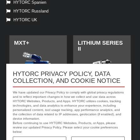
HYTORC Spanien
HYTORC Russland
HYTORC UK
MXT+
LITHIUM SERIES
II
HYTORC PRIVACY POLICY, DATA
COLLECTION, AND COOKIE NOTICE
We have updated our Privacy Policy to comply with global privacy regulations
and to reflect important changes in how we collect and use data across
HYTORC Websites, Products, and Apps. HYTORC utilizes cookies, tracking
technologies, and data analytics to enhance your experience, including
personalized content, tool usage tracking, app performance analytics, and
jGun DIGITAL
HYTORC Washer
the collection of data related to IP addresses, geolocation (if enabled), and
device information.
Before continuing to use HYTORC Websites, Products, or Apps, please
review our updated Privacy Policy. Please select your cookie preferences
below: